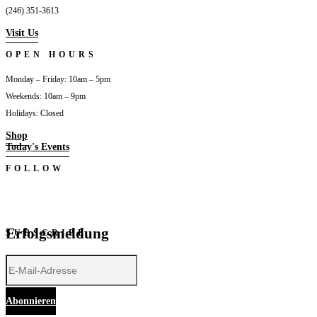
(246) 351-3613
Visit Us
OPEN HOURS
Monday – Friday: 10am – 5pm
Weekends: 10am – 9pm
Holidays: Closed
Shop
Today's Events
FOLLOW
Folgen
Folgen
Folgen
Folgen
Erfolgsmeldung
SUBSCRIBE
Abonnieren