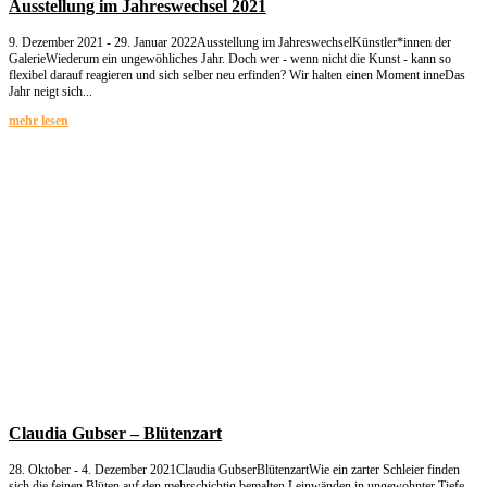
Ausstellung im Jahreswechsel 2021
9. Dezember 2021 - 29. Januar 2022Ausstellung im JahreswechselKünstler*innen der
GalerieWiederum ein ungewöhliches Jahr. Doch wer - wenn nicht die Kunst - kann so
flexibel darauf reagieren und sich selber neu erfinden? Wir halten einen Moment inneDas
Jahr neigt sich...
mehr lesen
Claudia Gubser – Blütenzart
28. Oktober - 4. Dezember 2021Claudia GubserBlütenzartWie ein zarter Schleier finden
sich die feinen Blüten auf den mehrschichtig bemalten Leinwänden in ungewohnter Tiefe.