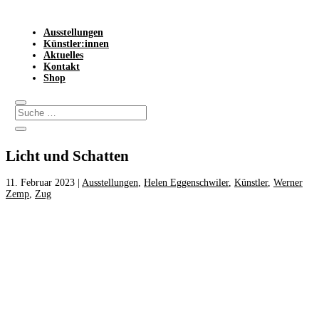
Ausstellungen
Künstler:innen
Aktuelles
Kontakt
Shop
Licht und Schatten
11. Februar 2023
|
Ausstellungen
,
Helen Eggenschwiler
,
Künstler
,
Werner
Zemp
,
Zug