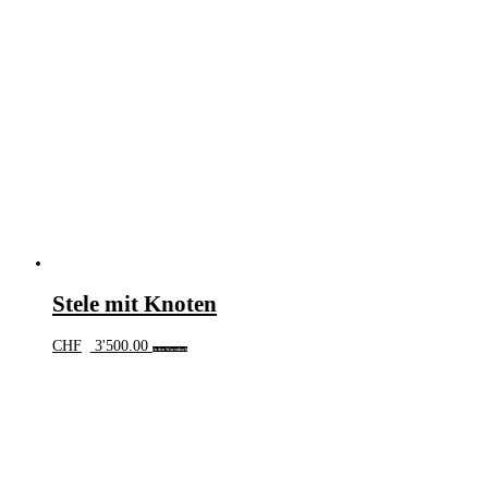
Stele mit Knoten
CHF
3'500.00
In den Warenkorb