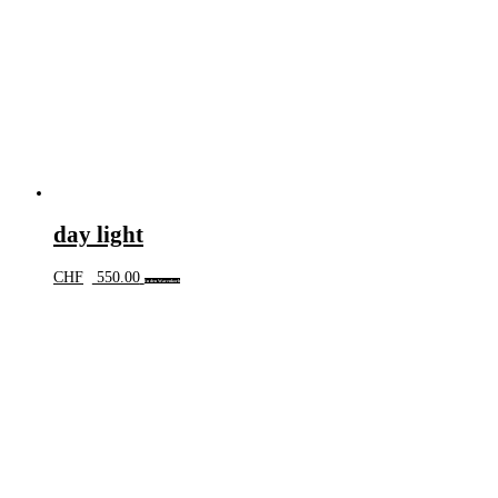
day light
CHF
550.00
In den Warenkorb