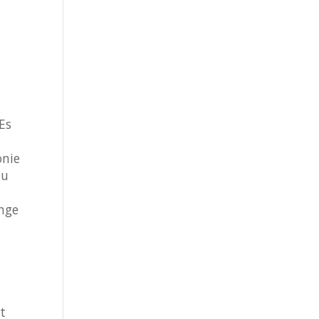
Es
onie
zu
nge
t