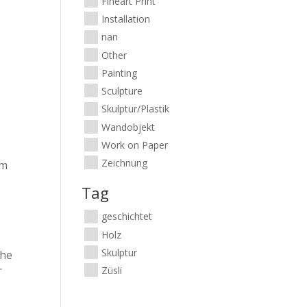
Fineart Print
Installation
nan
Other
n
Painting
Sculpture
Skulptur/Plastik
Wandobjekt
Work on Paper
Zeichnung
im
t
Tag
geschichtet
Holz
Skulptur
che
r
Züsli