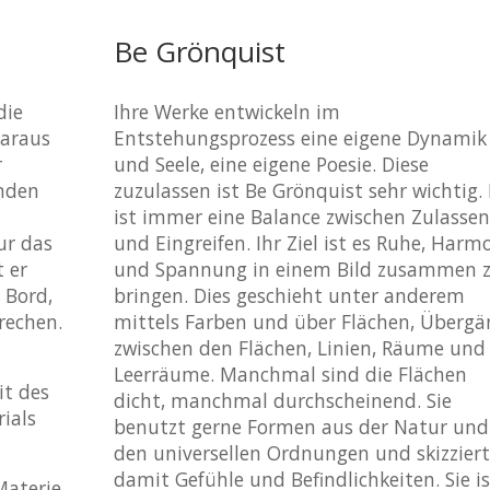
Be Grönquist
die
Ihre Werke entwickeln im
Daraus
Entstehungsprozess eine eigene Dynamik
r
und Seele, eine eigene Poesie. Diese
nden
zuzulassen ist Be Grönquist sehr wichtig. 
ist immer eine Balance zwischen Zulassen
ur das
und Eingreifen. Ihr Ziel ist es Ruhe, Harm
t er
und Spannung in einem Bild zusammen 
 Bord,
bringen. Dies geschieht unter anderem
rechen.
mittels Farben und über Flächen, Übergä
zwischen den Flächen, Linien, Räume und
Leerräume. Manchmal sind die Flächen
it des
dicht, manchmal durchscheinend. Sie
ials
benutzt gerne Formen aus der Natur und
den universellen Ordnungen und skizziert
damit Gefühle und Befindlichkeiten. Sie is
Materie,