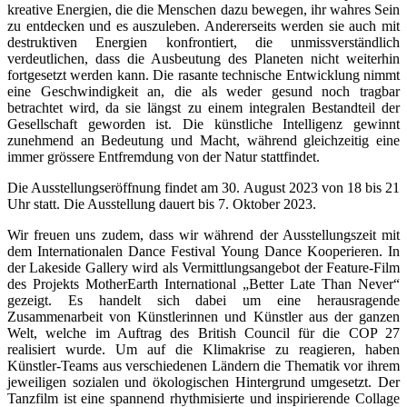
kreative Energien, die die Menschen dazu bewegen, ihr wahres Sein
zu entdecken und es auszuleben. Andererseits werden sie auch mit
destruktiven Energien konfrontiert, die unmissverständlich
verdeutlichen, dass die Ausbeutung des Planeten nicht weiterhin
fortgesetzt werden kann. Die rasante technische Entwicklung nimmt
eine Geschwindigkeit an, die als weder gesund noch tragbar
betrachtet wird, da sie längst zu einem integralen Bestandteil der
Gesellschaft geworden ist. Die künstliche Intelligenz gewinnt
zunehmend an Bedeutung und Macht, während gleichzeitig eine
immer grössere Entfremdung von der Natur stattfindet.
Die Ausstellungseröffnung findet am 30. August 2023 von 18 bis 21
Uhr statt. Die Ausstellung dauert bis 7. Oktober 2023.
Wir freuen uns zudem, dass wir während der Ausstellungszeit mit
dem Internationalen Dance Festival Young Dance Kooperieren. In
der Lakeside Gallery wird als Vermittlungsangebot der Feature-Film
des Projekts MotherEarth International „Better Late Than Never“
gezeigt. Es handelt sich dabei um eine herausragende
Zusammenarbeit von Künstlerinnen und Künstler aus der ganzen
Welt, welche im Auftrag des British Council für die COP 27
realisiert wurde. Um auf die Klimakrise zu reagieren, haben
Künstler-Teams aus verschiedenen Ländern die Thematik vor ihrem
jeweiligen sozialen und ökologischen Hintergrund umgesetzt. Der
Tanzfilm ist eine spannend rhythmisierte und inspirierende Collage