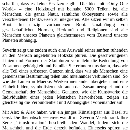
schaffen, dass es keine Ersatzerde gibt. Die Idee mit «Only One
World» – eine Holzkugel mit beinahe 5000 Teilen, ist, alle
Menschen, die ganze Natur, sämtliche Ökosysteme sowie alle
verschiedenen Denkweisen zu integrieren. Alle sitzen wir im selben
Boot. Im einzig vorhandenen Boot. Unabhängig von
gesellschaftlichen Normen, Herkunft und Religionen sind alle
Menschen unseres Planeten gleichermassen vom Zustand unseres
Planeten abhängig.
Severin zeigt uns zudem auch eine Auswahl seiner sanften ruhenden
an den Mensch angelehnten Holzskulpturen. Die geschwungenen
Linien und Formen der Skulpturen vermitteln die Bedeutung von
Zusammengehörigkeit und Familie. Sie erinnern uns daran, dass wir
alle Teil eines grösseren Ganzen sind, dass wir als Menschen eine
gemeinsame Bestimmung teilen und miteinander verbunden sind. So
wie die Linien in Maerkis Werken ineinander übergehen und eine
Einheit bilden, symbolisieren sie auch das Zusammenspiel und die
Gemeinschaft der Menschheit. Genauso, wie die Kunstwerke die
Individualität eines jeden Menschen hervorheben, zeigen sie
gleichzeitig die Verbundenheit und Abhängigkeit voneinander auf.
Mit Alex & Alex haben wir ein junges Künstlerpaar aus Basel zu
Gast. Die thematisch seelenverwandt mit Severin Maerki sind. Ihre
Serie „Transformation“ beschreibt den Wandel, indem sich die
Menschheit und die Erde derzeit befinden. Einerseits spüren sie