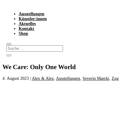
Ausstellungen
Künstler:innen
Aktuelles
Kontakt
Shop
We Care: Only One World
4. August 2023
|
Alex & Alex
,
Ausstellungen
,
Severin Maerki
,
Zug