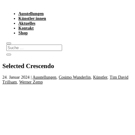
Ausstellungen
Künstler:innen
Aktuelles
Kontakt
Shop
Selected Crescendo
24. Januar 2024
|
Ausstellungen
,
Cosimo Wunderlin
,
Künstler
,
Tim David
Trillsam
,
Werner Zemp