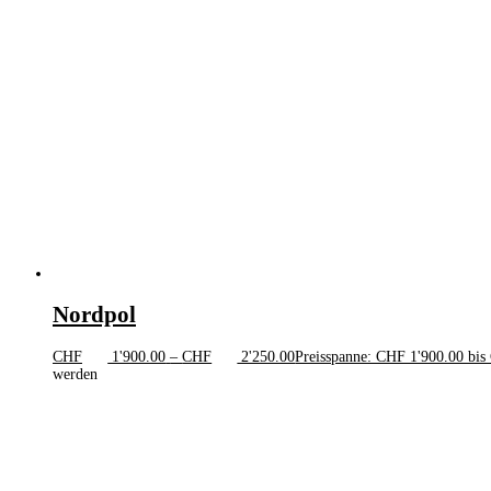
Nordpol
CHF
1'900.00
–
CHF
2'250.00
Preisspanne: CHF 1'900.00 bis
werden