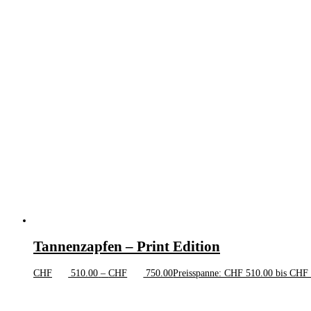
Tannenzapfen – Print Edition
CHF
510.00
–
CHF
750.00
Preisspanne: CHF 510.00 bis CHF