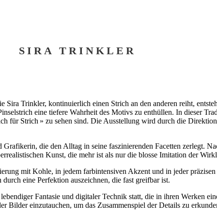
SIRA TRINKLER
e Sira Trinkler, kontinuierlich einen Strich an den anderen reiht, ents
nselstrich eine tiefere Wahrheit des Motivs zu enthüllen. In dieser Trad
ch für Strich » zu sehen sind. Die Ausstellung wird durch die Direktio
nd Grafikerin, die den Alltag in seine faszinierenden Facetten zerlegt.
ealistischen Kunst, die mehr ist als nur die blosse Imitation der Wirkl
attierung mit Kohle, in jedem farbintensiven Akzent und in jeder präzise
durch eine Perfektion auszeichnen, die fast greifbar ist.
lebendiger Fantasie und digitaler Technik statt, die in ihren Werken ei
 der Bilder einzutauchen, um das Zusammenspiel der Details zu erkunde