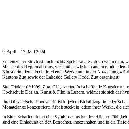
9. April – 17. Mai 2024
Ein einzelner Strich ist noch nichts Spektakuläres, doch wenn man, wi
Meister des Hyperrealismus, verstand es wie kein anderer, mit jedem Pi
Künstlerin, deren beeindruckende Werke nun in der Ausstellung « Stri
Kantons Zug sowie der Lakeside Gallery Hodel Zug organisiert.
Sira Trinkler ( * 1999, Zug, CH ) ist eine freischaffende Künstlerin u
Hochschule Design, Kunst & Film in Luzern, widmet sie sich der hyperr
Ihre künstlerische Handschrift ist in jedem Bleistiftzug, in jeder Sch
Monatelange konzentrierte Arbeit steckt in jedem ihrer Werke, die sich 
In Siras Schaffen findet eine Symbiose aus handwerklicher Fähigkeit, 
sind eine Einladung an den Betrachter, innezuhalten und in die Tiefe