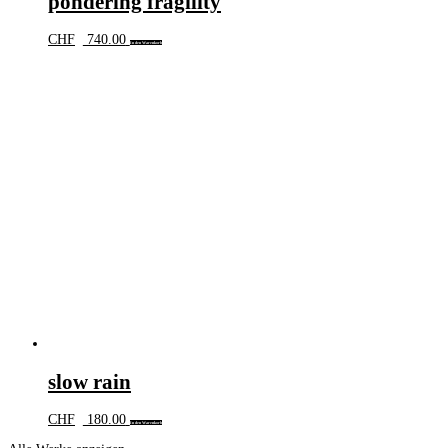
pondering fragility
CHF
740.00
In den Warenkorb
slow rain
CHF
180.00
In den Warenkorb