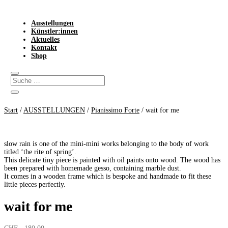
Ausstellungen
Künstler:innen
Aktuelles
Kontakt
Shop
Start
/
AUSSTELLUNGEN
/
Pianissimo Forte
/ wait for me
slow rain is one of the mini-mini works belonging to the body of work
titled ‘the rite of spring’.
This delicate tiny piece is painted with oil paints onto wood. The wood has
been prepared with homemade gesso, containing marble dust.
It comes in a wooden frame which is bespoke and handmade to fit these
little pieces perfectly.
wait for me