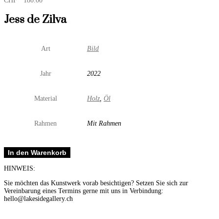
CHF
180.00
Jess de Zilva
Art
Bild
Jahr
2022
Material
Holz
,
Öl
Rahmen
Mit Rahmen
wait
In den Warenkorb
for
me
HINWEIS:
Menge
Sie möchten das Kunstwerk vorab besichtigen? Setzen Sie sich zur
Vereinbarung eines Termins gerne mit uns in Verbindung:
hello@lakesidegallery.ch