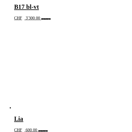
B17 bl-vt
CHF
3'300.00
In den Warenkorb
Lia
CHF
600.00
In den Warenkorb