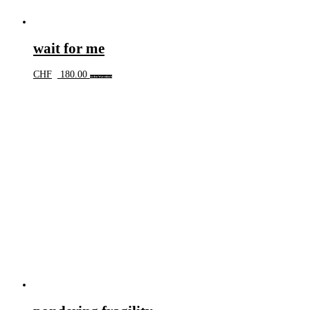
wait for me
CHF
180.00
In den Warenkorb