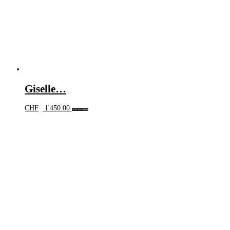
Giselle…
CHF
1'450.00
In den Warenkorb