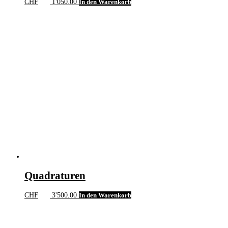
CHF
1'050.00
In den Warenkorb
Quadraturen
CHF
3'500.00
In den Warenkorb