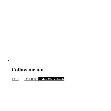
Follow me not
CHF
3'800.00
In den Warenkorb