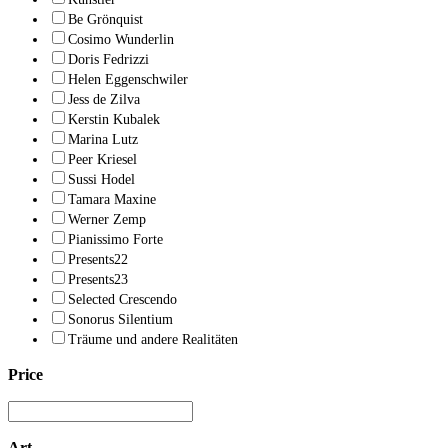
Be Grönquist
Cosimo Wunderlin
Doris Fedrizzi
Helen Eggenschwiler
Jess de Zilva
Kerstin Kubalek
Marina Lutz
Peer Kriesel
Sussi Hodel
Tamara Maxine
Werner Zemp
Pianissimo Forte
Presents22
Presents23
Selected Crescendo
Sonorus Silentium
Träume und andere Realitäten
Price
Art