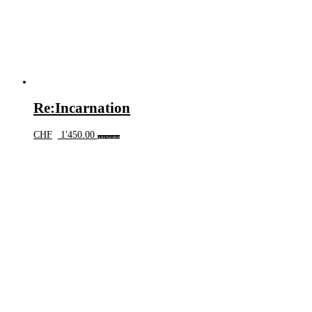
Re:Incarnation
CHF
1'450.00
In den Warenkorb