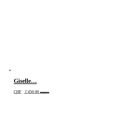
Giselle…
CHF
1'450.00
In den Warenkorb