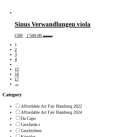
Sinus Verwandlungen viola
CHF
1'500.00
In den Warenkorb
1
2
3
4
…
15
16
17
→
Category
Affordable Art Fair Hamburg 2022
Affordable Art Fair Hamburg 2024
Da Capo
Geschenk-t
Geschichten
Künstler