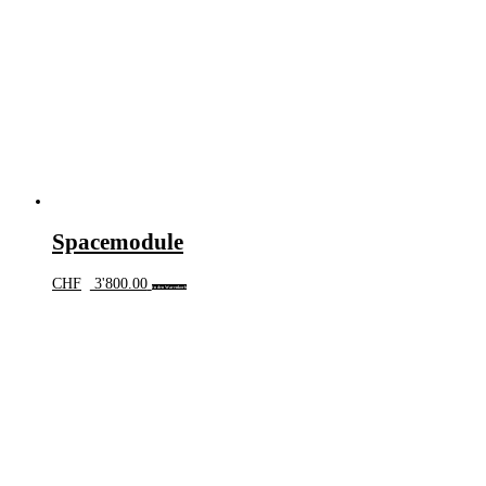
Spacemodule
CHF
3'800.00
In den Warenkorb