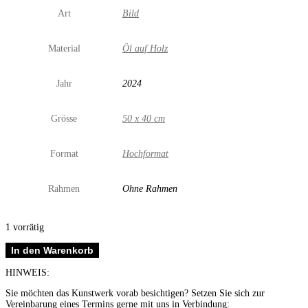
Art
Bild
Material
Öl auf Holz
Jahr
2024
Grösse
50 x 40 cm
Format
Hochformat
Rahmen
Ohne Rahmen
1 vorrätig
Heidi
In den Warenkorb
feiert
Weihnachten
HINWEIS:
Menge
Sie möchten das Kunstwerk vorab besichtigen? Setzen Sie sich zur
Vereinbarung eines Termins gerne mit uns in Verbindung: