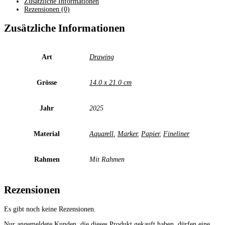
Zusätzliche Informationen
Rezensionen (0)
Zusätzliche Informationen
Art
Drawing
Grösse
14.0 x 21.0 cm
Jahr
2025
Material
Aquarell
,
Marker
,
Papier
,
Fineliner
Rahmen
Mit Rahmen
Rezensionen
Es gibt noch keine Rezensionen.
Nur angemeldete Kunden, die dieses Produkt gekauft haben, dürfen eine