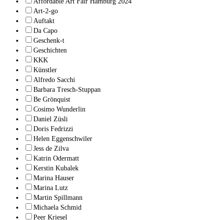
Affordable Art Fair Hamburg 2024
Art-2-go
Auftakt
Da Capo
Geschenk-t
Geschichten
KKK
Künstler
Alfredo Sacchi
Barbara Tresch-Stuppan
Be Grönquist
Cosimo Wunderlin
Daniel Züsli
Doris Fedrizzi
Helen Eggenschwiler
Jess de Zilva
Katrin Odermatt
Kerstin Kubalek
Marina Hauser
Marina Lutz
Martin Spillmann
Michaela Schmid
Peer Kriesel