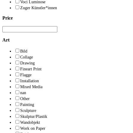
Voci Luminose
Zuger Künstler*innen
Price
Art
Bild
Collage
Drawing
Fineart Print
Flagge
Installation
Mixed Media
nan
Other
Painting
Sculpture
Skulptur/Plastik
Wandobjekt
Work on Paper