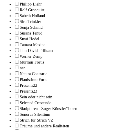
Philipp Liehr
Rolf Grönquist
Sabeth Holland
Sira Trinkler
Sonja Schmid
Susana Tenud
Sussi Hodel
Tamara Maxine
Tim David Trillsam
Werner Zemp
Murmur Fortis
nan
Natura Contraria
Pianissimo Forte
Presents22
Presents23
Sein oder nicht sein
Selected Crescendo
Skulpturen : Zuger Künstler*innen
Sonorus Silentium
Strich für Strich VZ
Träume und andere Realitäten