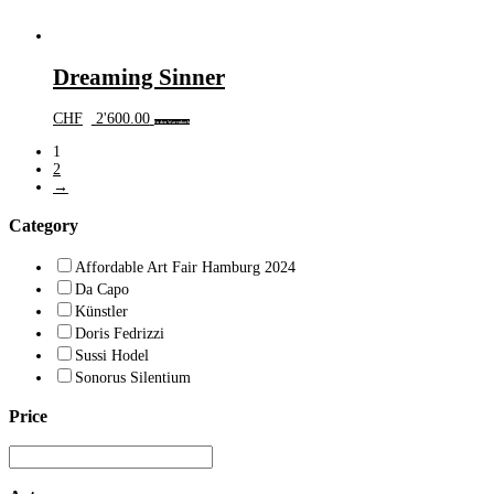
Dreaming Sinner
CHF
2'600.00
In den Warenkorb
1
2
→
Category
Affordable Art Fair Hamburg 2024
Da Capo
Künstler
Doris Fedrizzi
Sussi Hodel
Sonorus Silentium
Price