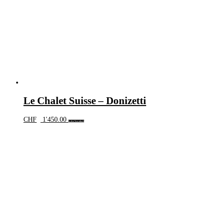
Le Chalet Suisse – Donizetti
CHF
1'450.00
In den Warenkorb