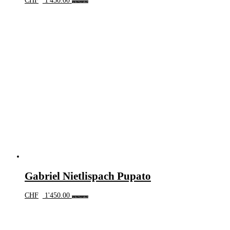
CHF
1'450.00
In den Warenkorb
Gabriel Nietlispach Pupato
CHF
1'450.00
In den Warenkorb