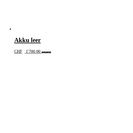
Akku leer
CHF
1'700.00
In den Warenkorb