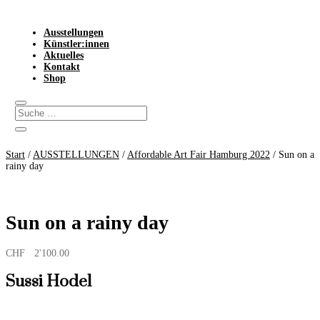
Ausstellungen
Künstler:innen
Aktuelles
Kontakt
Shop
Start
/
AUSSTELLUNGEN
/
Affordable Art Fair Hamburg 2022
/ Sun on a
rainy day
Sun on a rainy day
CHF
2'100.00
Sussi Hodel