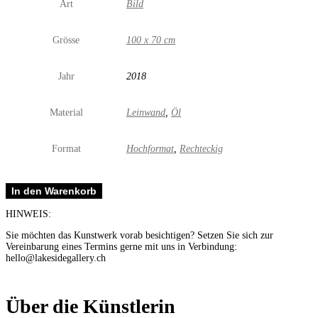
Art
Bild
Grösse
100 x 70 cm
Jahr
2018
Material
Leinwand
,
Öl
Format
Hochformat
,
Rechteckig
Sun
In den Warenkorb
on
a
HINWEIS:
rainy
day
Sie möchten das Kunstwerk vorab besichtigen? Setzen Sie sich zur
Menge
Vereinbarung eines Termins gerne mit uns in Verbindung:
hello@lakesidegallery.ch
Über die Künstlerin