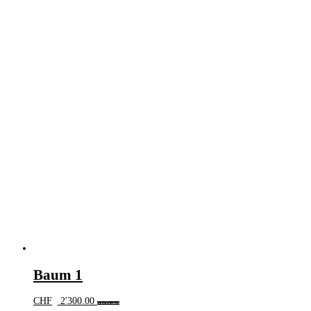
Baum 1
CHF
2'300.00
In den Warenkorb