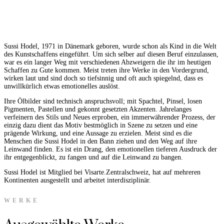
Sussi Hodel, 1971 in Dänemark geboren, wurde schon als Kind in die Welt
des Kunstschaffens eingeführt. Um sich selber auf diesen Beruf einzulassen,
war es ein langer Weg mit verschiedenen Abzweigern die ihr im heutigen
Schaffen zu Gute kommen. Meist treten ihre Werke in den Vordergrund,
wirken laut und sind doch so tiefsinnig und oft auch spiegelnd, dass es
unwillkürlich etwas emotionelles auslöst.
Ihre Ölbilder sind technisch anspruchsvoll; mit Spachtel, Pinsel, losen
Pigmenten, Pastellen und gekonnt gesetzten Akzenten. Jahrelanges
verfeinern des Stils und Neues erproben, ein immerwährender Prozess, der
einzig dazu dient das Motiv bestmöglich in Szene zu setzen und eine
prägende Wirkung, und eine Aussage zu erzielen. Meist sind es die
Menschen die Sussi Hodel in den Bann ziehen und den Weg auf ihre
Leinwand finden. Es ist ein Drang, den emotionellen tieferen Ausdruck der
ihr entgegenblickt, zu fangen und auf die Leinwand zu bangen.
Sussi Hodel ist Mitglied bei Visarte.Zentralschweiz, hat auf mehreren
Kontinenten ausgestellt und arbeitet interdisziplinär.
WERKE