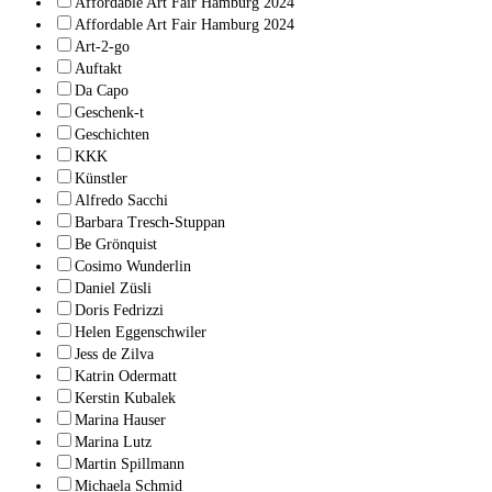
Affordable Art Fair Hamburg 2024
Affordable Art Fair Hamburg 2024
Art-2-go
Auftakt
Da Capo
Geschenk-t
Geschichten
KKK
Künstler
Alfredo Sacchi
Barbara Tresch-Stuppan
Be Grönquist
Cosimo Wunderlin
Daniel Züsli
Doris Fedrizzi
Helen Eggenschwiler
Jess de Zilva
Katrin Odermatt
Kerstin Kubalek
Marina Hauser
Marina Lutz
Martin Spillmann
Michaela Schmid