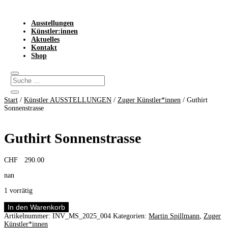
Ausstellungen
Künstler:innen
Aktuelles
Kontakt
Shop
Start
/
Künstler AUSSTELLUNGEN
/
Zuger Künstler*innen
/ Guthirt
Sonnenstrasse
Guthirt Sonnenstrasse
CHF
290.00
nan
1 vorrätig
Guthirt
In den Warenkorb
Sonnenstrasse
Artikelnummer:
INV_MS_2025_004
Kategorien:
Martin Spillmann
,
Zuger
Menge
Künstler*innen