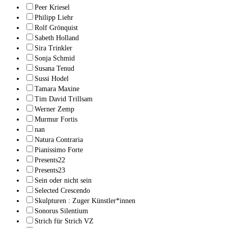
Peer Kriesel
Philipp Liehr
Rolf Grönquist
Sabeth Holland
Sira Trinkler
Sonja Schmid
Susana Tenud
Sussi Hodel
Tamara Maxine
Tim David Trillsam
Werner Zemp
Murmur Fortis
nan
Natura Contraria
Pianissimo Forte
Presents22
Presents23
Sein oder nicht sein
Selected Crescendo
Skulpturen : Zuger Künstler*innen
Sonorus Silentium
Strich für Strich VZ