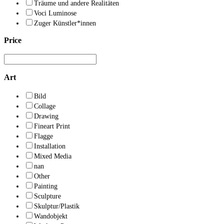
Träume und andere Realitäten
Voci Luminose
Zuger Künstler*innen
Price
Art
Bild
Collage
Drawing
Fineart Print
Flagge
Installation
Mixed Media
nan
Other
Painting
Sculpture
Skulptur/Plastik
Wandobjekt