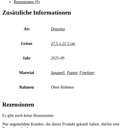
volta
Rezensionen (0)
2025
Menge
Zusätzliche Informationen
Art
Drawing
Grösse
27.5 x 21.5 cm
Jahr
2025-09
Material
Aquarell
,
Papier
,
Fineliner
Rahmen
Ohne Rahmen
Rezensionen
Es gibt noch keine Rezensionen.
Nur angemeldete Kunden, die dieses Produkt gekauft haben, dürfen eine