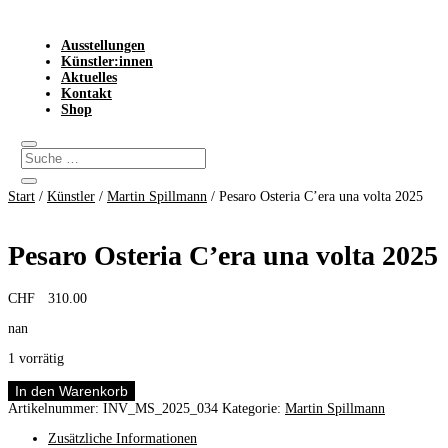
Ausstellungen
Künstler:innen
Aktuelles
Kontakt
Shop
Start
/
Künstler
/
Martin Spillmann
/ Pesaro Osteria C’era una volta 2025
Pesaro Osteria C’era una volta 2025
CHF
310.00
nan
1 vorrätig
Pesaro
In den Warenkorb
Osteria
Artikelnummer:
INV_MS_2025_034
Kategorie:
Martin Spillmann
C'era
una
Zusätzliche Informationen