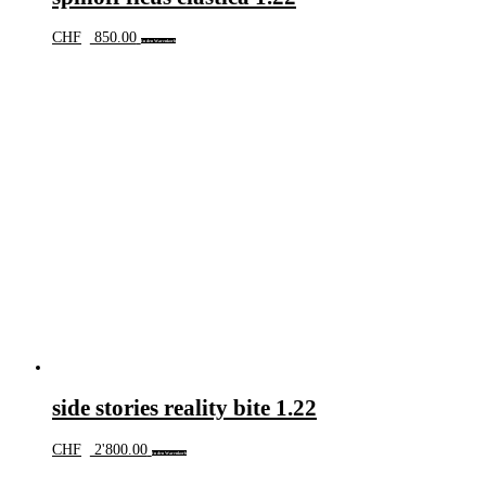
CHF
850.00
In den Warenkorb
side stories reality bite 1.22
CHF
2'800.00
In den Warenkorb