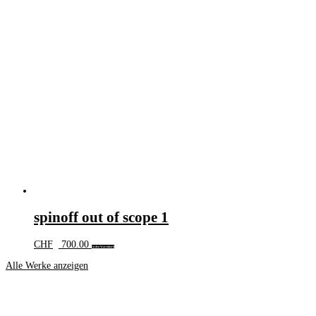
spinoff out of scope 1
CHF
700.00
In den Warenkorb
Alle Werke anzeigen