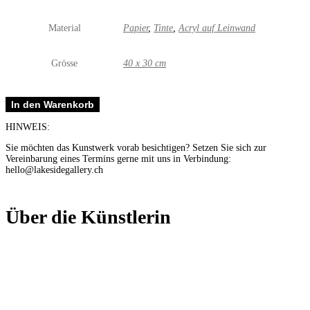
Material
Papier
,
Tinte
,
Acryl auf Leinwand
Grösse
40 x 30 cm
little
In den Warenkorb
plop
1
HINWEIS:
Menge
Sie möchten das Kunstwerk vorab besichtigen? Setzen Sie sich zur
Vereinbarung eines Termins gerne mit uns in Verbindung:
hello@lakesidegallery.ch
Über die Künstlerin