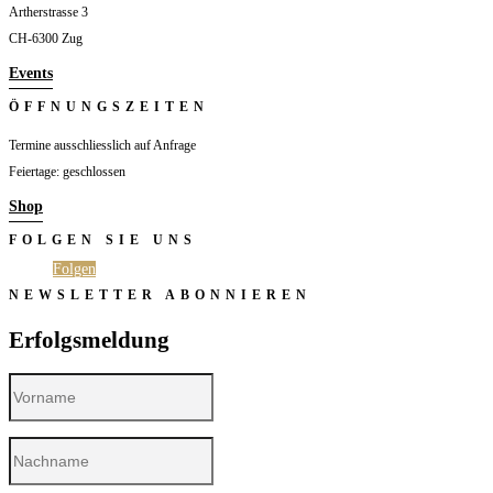
Artherstrasse 3
Die
Optionen
CH-6300 Zug
können
auf
Events
der
Produktseite
ÖFFNUNGSZEITEN
gewählt
werden
Termine ausschliesslich auf Anfrage
Feiertage: geschlossen
Shop
FOLGEN SIE UNS
Folgen
Folgen
NEWSLETTER ABONNIEREN
Erfolgsmeldung