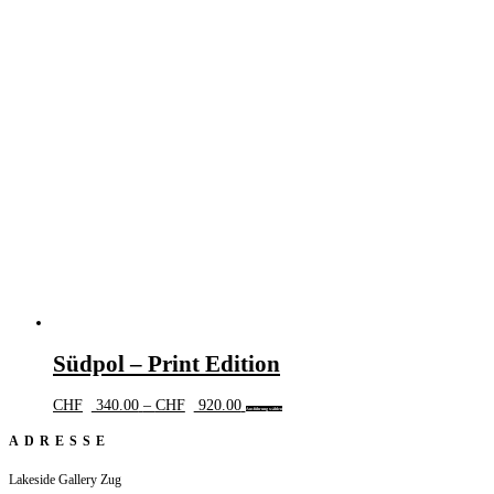
Südpol – Print Edition
Preisspanne:
Dieses
CHF
340.00
–
CHF
920.00
Ausführung wählen
CHF 340.00
Produkt
bis
weist
ADRESSE
CHF 920.00
mehrere
Varianten
Lakeside Gallery Zug
auf.