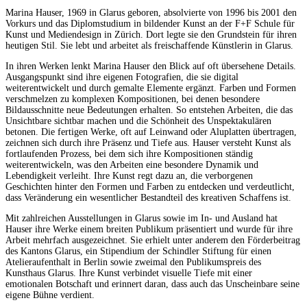
Marina Hauser, 1969 in Glarus geboren, absolvierte von 1996 bis 2001 den
Vorkurs und das Diplomstudium in bildender Kunst an der F+F Schule für
Kunst und Mediendesign in Zürich. Dort legte sie den Grundstein für ihren
heutigen Stil. Sie lebt und arbeitet als freischaffende Künstlerin in Glarus.
In ihren Werken lenkt Marina Hauser den Blick auf oft übersehene Details.
Ausgangspunkt sind ihre eigenen Fotografien, die sie digital
weiterentwickelt und durch gemalte Elemente ergänzt. Farben und Formen
verschmelzen zu komplexen Kompositionen, bei denen besondere
Bildausschnitte neue Bedeutungen erhalten. So entstehen Arbeiten, die das
Unsichtbare sichtbar machen und die Schönheit des Unspektakulären
betonen. Die fertigen Werke, oft auf Leinwand oder Aluplatten übertragen,
zeichnen sich durch ihre Präsenz und Tiefe aus. Hauser versteht Kunst als
fortlaufenden Prozess, bei dem sich ihre Kompositionen ständig
weiterentwickeln, was den Arbeiten eine besondere Dynamik und
Lebendigkeit verleiht. Ihre Kunst regt dazu an, die verborgenen
Geschichten hinter den Formen und Farben zu entdecken und verdeutlicht,
dass Veränderung ein wesentlicher Bestandteil des kreativen Schaffens ist.
Mit zahlreichen Ausstellungen in Glarus sowie im In- und Ausland hat
Hauser ihre Werke einem breiten Publikum präsentiert und wurde für ihre
Arbeit mehrfach ausgezeichnet. Sie erhielt unter anderem den Förderbeitrag
des Kantons Glarus, ein Stipendium der Schindler Stiftung für einen
Atelieraufenthalt in Berlin sowie zweimal den Publikumspreis des
Kunsthaus Glarus. Ihre Kunst verbindet visuelle Tiefe mit einer
emotionalen Botschaft und erinnert daran, dass auch das Unscheinbare seine
eigene Bühne verdient.