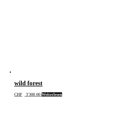
wild forest
CHF
3'300.00
Weiterlesen