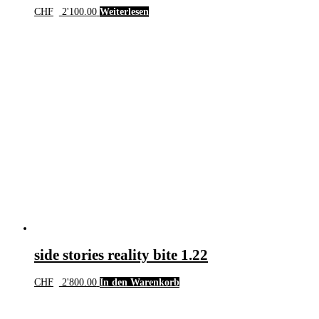
CHF
2'100.00
Weiterlesen
side stories reality bite 1.22
CHF
2'800.00
In den Warenkorb