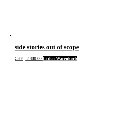
side stories out of scope
CHF
2'800.00
In den Warenkorb