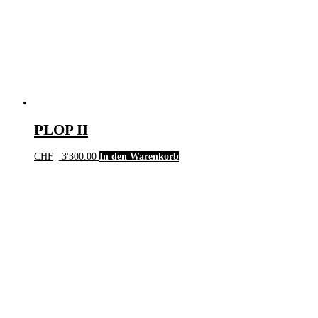
PLOP II
CHF
3'300.00
In den Warenkorb