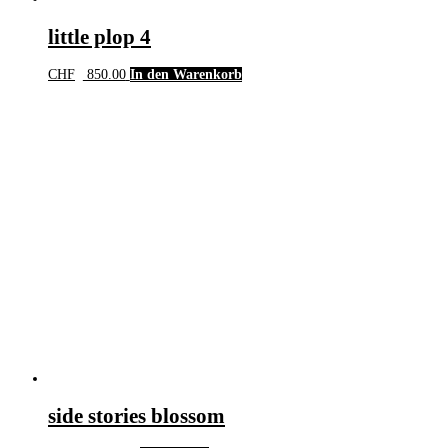
little plop 4
CHF
850.00
In den Warenkorb
side stories blossom