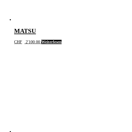
MATSU
CHF
2'100.00
Weiterlesen