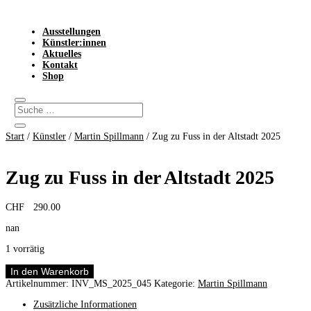
Ausstellungen
Künstler:innen
Aktuelles
Kontakt
Shop
Start
/
Künstler
/
Martin Spillmann
/ Zug zu Fuss in der Altstadt 2025
Zug zu Fuss in der Altstadt 2025
CHF
290.00
nan
1 vorrätig
Zug
In den Warenkorb
zu
Artikelnummer:
INV_MS_2025_045
Kategorie:
Martin Spillmann
Fuss
in
Zusätzliche Informationen