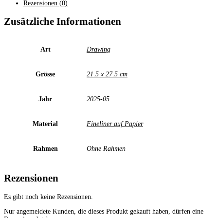
der
Rezensionen (0)
Altstadt
2025
Zusätzliche Informationen
Menge
Art
Drawing
Grösse
21.5 x 27.5 cm
Jahr
2025-05
Material
Fineliner auf Papier
Rahmen
Ohne Rahmen
Rezensionen
Es gibt noch keine Rezensionen.
Nur angemeldete Kunden, die dieses Produkt gekauft haben, dürfen eine