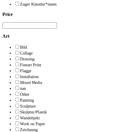
Zuger Künstler*innen
Price
Art
Bild
Collage
Drawing
Fineart Print
Flagge
Installation
Mixed Media
nan
Other
Painting
Sculpture
Skulptur/Plastik
Wandobjekt
Work on Paper
Zeichnung