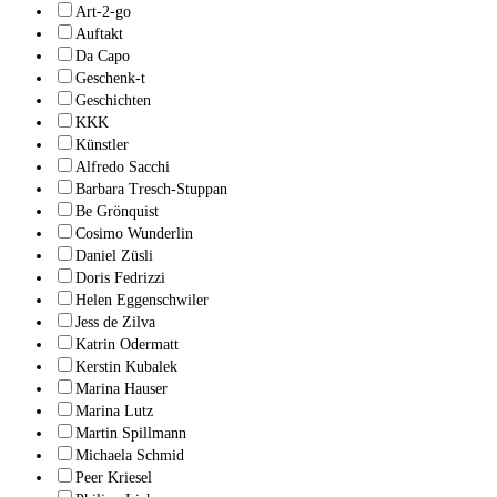
Art-2-go
Auftakt
Da Capo
Geschenk-t
Geschichten
KKK
Künstler
Alfredo Sacchi
Barbara Tresch-Stuppan
Be Grönquist
Cosimo Wunderlin
Daniel Züsli
Doris Fedrizzi
Helen Eggenschwiler
Jess de Zilva
Katrin Odermatt
Kerstin Kubalek
Marina Hauser
Marina Lutz
Martin Spillmann
Michaela Schmid
Peer Kriesel