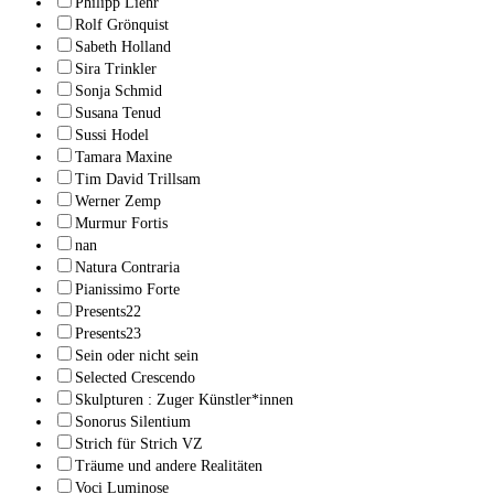
Philipp Liehr
Rolf Grönquist
Sabeth Holland
Sira Trinkler
Sonja Schmid
Susana Tenud
Sussi Hodel
Tamara Maxine
Tim David Trillsam
Werner Zemp
Murmur Fortis
nan
Natura Contraria
Pianissimo Forte
Presents22
Presents23
Sein oder nicht sein
Selected Crescendo
Skulpturen : Zuger Künstler*innen
Sonorus Silentium
Strich für Strich VZ
Träume und andere Realitäten
Voci Luminose