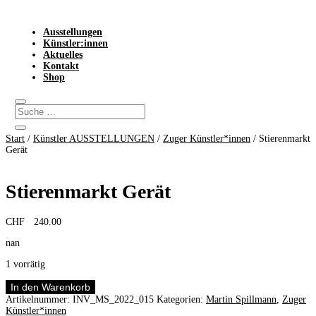
Ausstellungen
Künstler:innen
Aktuelles
Kontakt
Shop
Start
/
Künstler AUSSTELLUNGEN
/
Zuger Künstler*innen
/ Stierenmarkt
Gerät
Stierenmarkt Gerät
CHF
240.00
nan
1 vorrätig
Stierenmarkt
In den Warenkorb
Gerät
Artikelnummer:
INV_MS_2022_015
Kategorien:
Martin Spillmann
,
Zuger
Menge
Künstler*innen