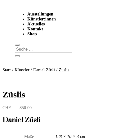
Ausstellungen
Künstler:innen
Aktuelles
Kontakt
Shop
Start
/
Künstler
/
Daniel Züsli
/ Züslis
Züslis
CHF
850.00
Daniel Züsli
Maße
128 × 10 × 3 cm