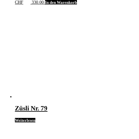
CHF
330.00
In den Warenkorb
Züsli Nr. 79
Weiterlesen