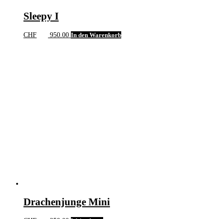
Sleepy I
CHF
950.00
In den Warenkorb
Drachenjunge Mini