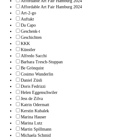
Affordable Art Fair Hamburg 2024
Affordable Art Fair Hamburg 2024
Art-2-go
Auftakt
Da Capo
Geschenk-t
Geschichten
KKK
Künstler
Alfredo Sacchi
Barbara Tresch-Stuppan
Be Grönquist
Cosimo Wunderlin
Daniel Züsli
Doris Fedrizzi
Helen Eggenschwiler
Jess de Zilva
Katrin Odermatt
Kerstin Kubalek
Marina Hauser
Marina Lutz
Martin Spillmann
Michaela Schmid