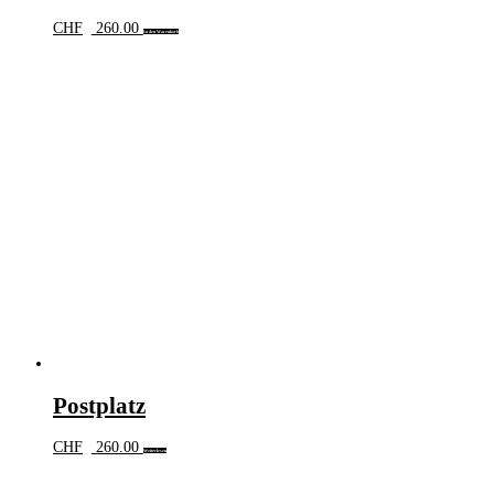
CHF
260.00
In den Warenkorb
Postplatz
CHF
260.00
Weiterlesen