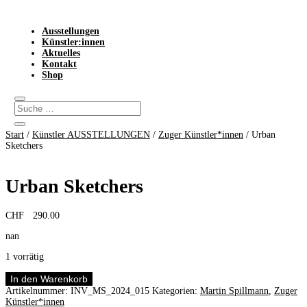
Ausstellungen
Künstler:innen
Aktuelles
Kontakt
Shop
Start
/
Künstler AUSSTELLUNGEN
/
Zuger Künstler*innen
/ Urban
Sketchers
Urban Sketchers
CHF
290.00
nan
1 vorrätig
Urban
In den Warenkorb
Sketchers
Artikelnummer:
INV_MS_2024_015
Kategorien:
Martin Spillmann
,
Zuger
Menge
Künstler*innen