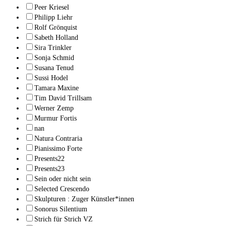
Peer Kriesel
Philipp Liehr
Rolf Grönquist
Sabeth Holland
Sira Trinkler
Sonja Schmid
Susana Tenud
Sussi Hodel
Tamara Maxine
Tim David Trillsam
Werner Zemp
Murmur Fortis
nan
Natura Contraria
Pianissimo Forte
Presents22
Presents23
Sein oder nicht sein
Selected Crescendo
Skulpturen : Zuger Künstler*innen
Sonorus Silentium
Strich für Strich VZ