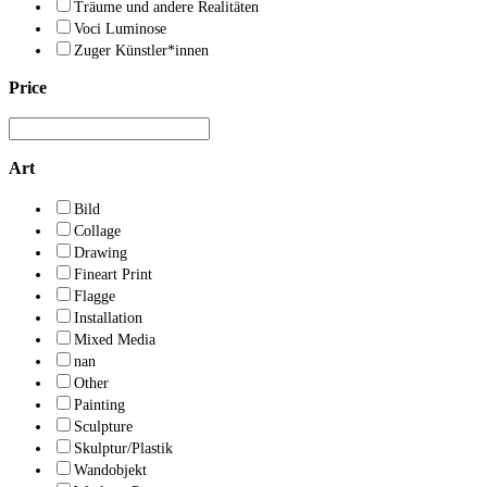
Träume und andere Realitäten
Voci Luminose
Zuger Künstler*innen
Price
Art
Bild
Collage
Drawing
Fineart Print
Flagge
Installation
Mixed Media
nan
Other
Painting
Sculpture
Skulptur/Plastik
Wandobjekt