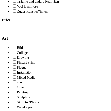
Träume und andere Realitäten
Voci Luminose
Zuger Künstler*innen
Price
Art
Bild
Collage
Drawing
Fineart Print
Flagge
Installation
Mixed Media
nan
Other
Painting
Sculpture
Skulptur/Plastik
Wandobjekt