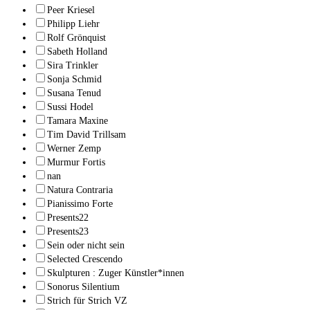
Peer Kriesel
Philipp Liehr
Rolf Grönquist
Sabeth Holland
Sira Trinkler
Sonja Schmid
Susana Tenud
Sussi Hodel
Tamara Maxine
Tim David Trillsam
Werner Zemp
Murmur Fortis
nan
Natura Contraria
Pianissimo Forte
Presents22
Presents23
Sein oder nicht sein
Selected Crescendo
Skulpturen : Zuger Künstler*innen
Sonorus Silentium
Strich für Strich VZ