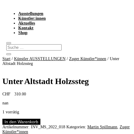
Ausstellungen
Künstler:innen
Aktuelles
Kontakt
Shop
Start
/
Künstler AUSSTELLUNGEN
/
Zuger Künstler*innen
/ Unter
Altstadt Holzssteg
Unter Altstadt Holzssteg
CHF
310.00
nan
1 vorrätig
Unter
In den Warenkorb
Altstadt
Artikelnummer:
INV_MS_2022_018
Kategorien:
Martin Spillmann
,
Zuger
Holzssteg
Künstler*innen