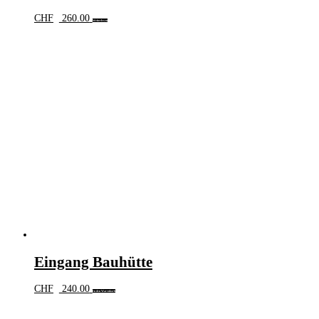
CHF
260.00
Weiterlesen
Eingang Bauhütte
CHF
240.00
In den Warenkorb