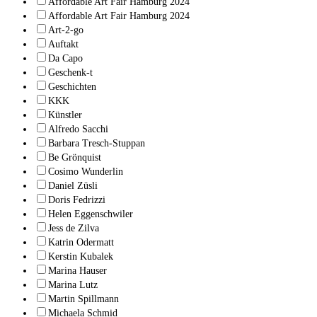
Affordable Art Fair Hamburg 2024
Affordable Art Fair Hamburg 2024
Art-2-go
Auftakt
Da Capo
Geschenk-t
Geschichten
KKK
Künstler
Alfredo Sacchi
Barbara Tresch-Stuppan
Be Grönquist
Cosimo Wunderlin
Daniel Züsli
Doris Fedrizzi
Helen Eggenschwiler
Jess de Zilva
Katrin Odermatt
Kerstin Kubalek
Marina Hauser
Marina Lutz
Martin Spillmann
Michaela Schmid