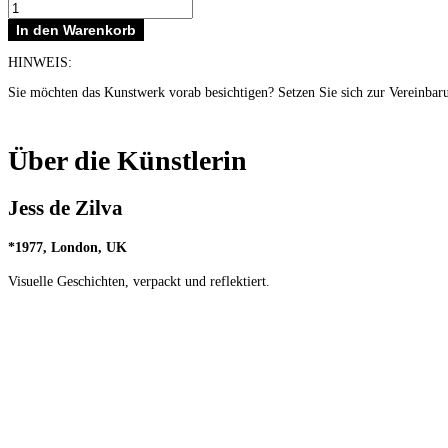
time
to
In den Warenkorb
get
a
HINWEIS:
good
view
Sie möchten das Kunstwerk vorab besichtigen? Setzen Sie sich zur Vereinbar
Menge
Über die Künstlerin
Jess de Zilva
*
1977, London, UK
Visuelle Geschichten, verpackt und reflektiert.