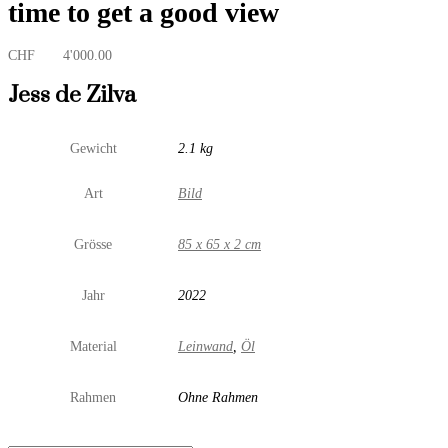
time to get a good view
CHF
4'000.00
Jess de Zilva
Gewicht
2.1 kg
Art
Bild
Grösse
85 x 65 x 2 cm
Jahr
2022
Material
Leinwand
,
Öl
Rahmen
Ohne Rahmen