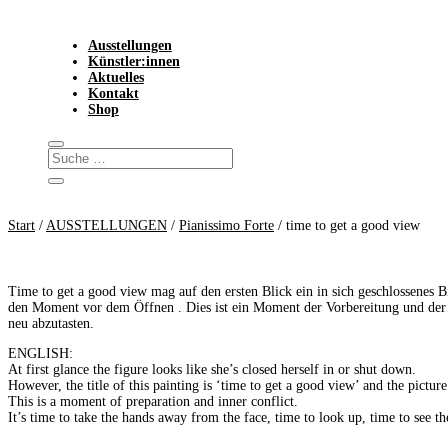
Ausstellungen
Künstler:innen
Aktuelles
Kontakt
Shop
Start
/
AUSSTELLUNGEN
/
Pianissimo Forte
/ time to get a good view
Time to get a good view mag auf den ersten Blick ein in sich geschlossenes Bi
den Moment vor dem Öffnen . Dies ist ein Moment der Vorbereitung und der 
neu abzutasten.
ENGLISH:
At first glance the figure looks like she’s closed herself in or shut down.
However, the title of this painting is ‘time to get a good view’ and the pictu
This is a moment of preparation and inner conflict.
It’s time to take the hands away from the face, time to look up, time to see t