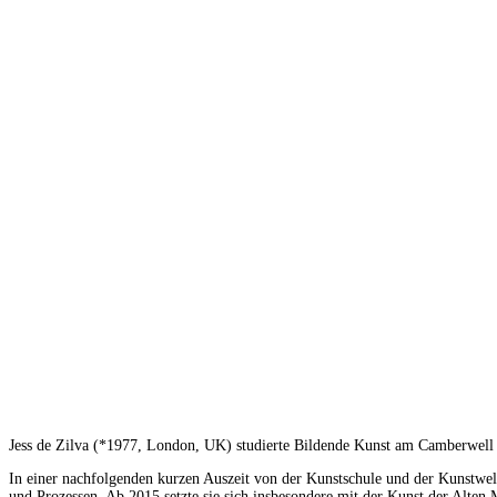
Jess de Zilva (*1977, London, UK) studierte Bildende Kunst am Camberwell 
In einer nachfolgenden kurzen Auszeit von der Kunstschule und der Kunstwelt,
und Prozessen. Ab 2015 setzte sie sich insbesondere mit der Kunst der Alten