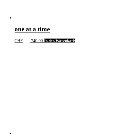
one at a time
CHF
740.00
In den Warenkorb