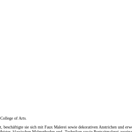
College of Arts.
 beschäftigte sie sich mit Faux Malerei sowie dekorativen Anstrichen und erwe
 Meister, klassischen Malmethoden und -Techniken sowie Portraitmalerei ausei