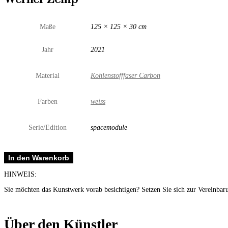
Maße
125 × 125 × 30 cm
Jahr
2021
Material
Kohlenstofffaser Carbon
Farben
weiss
Serie/Edition
spacemodule
Hexagon
In den Warenkorb
Menge
HINWEIS:
Sie möchten das Kunstwerk vorab besichtigen? Setzen Sie sich zur Vereinbar
Über den Künstler