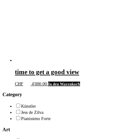
time to get a good view
CHF
4'000.00
In den Warenkorb
Category
Künstler
Jess de Zilva
Pianissimo Forte
Art