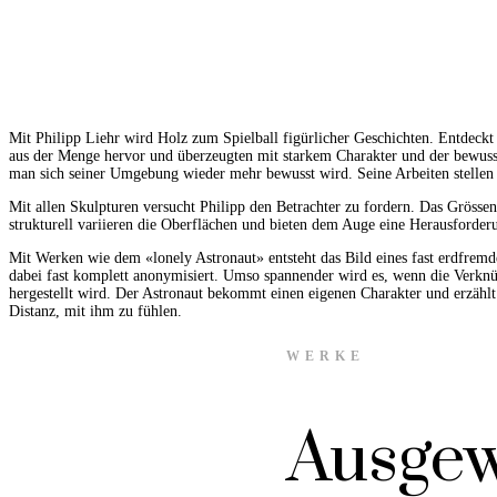
Mit Philipp Liehr wird Holz zum Spielball figürlicher Geschichten. Entdeck
aus der Menge hervor und überzeugten mit starkem Charakter und der bewuss
man sich seiner Umgebung wieder mehr bewusst wird. Seine Arbeiten stellen 
Mit allen Skulpturen versucht Philipp den Betrachter zu fordern. Das Gröss
strukturell variieren die Oberflächen und bieten dem Auge eine Herausforder
Mit Werken wie dem «lonely Astronaut» entsteht das Bild eines fast erdfrem
dabei fast komplett anonymisiert. Umso spannender wird es, wenn die Verknu
hergestellt wird. Der Astronaut bekommt einen eigenen Charakter und erzählt
Distanz, mit ihm zu fühlen.
WERKE
Ausgew