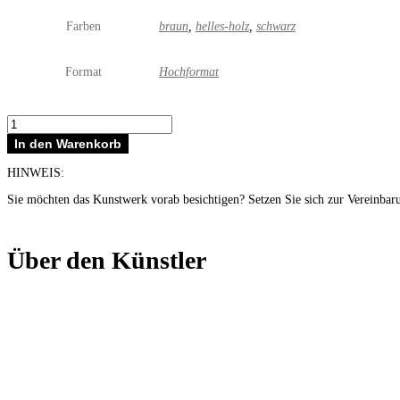
Farben
braun
,
helles-holz
,
schwarz
Format
Hochformat
Superhero
fliegend
In den Warenkorb
Menge
HINWEIS:
Sie möchten das Kunstwerk vorab besichtigen? Setzen Sie sich zur Vereinbar
Über den Künstler