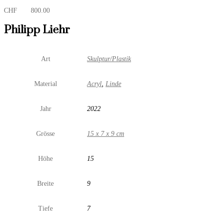
CHF
800.00
Philipp Liehr
Art
Skulptur/Plastik
Material
Acryl
,
Linde
Jahr
2022
Grösse
15 x 7 x 9 cm
Höhe
15
Breite
9
Tiefe
7