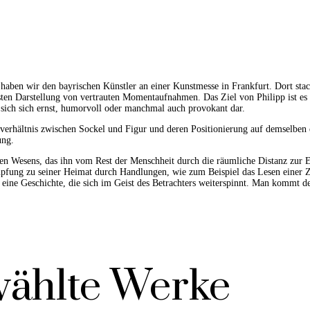
t haben wir den bayrischen Künstler an einer Kunstmesse in Frankfurt. Dort s
ten Darstellung von vertrauten Momentaufnahmen. Das Ziel von Philipp ist es 
sich sich ernst, humorvoll oder manchmal auch provokant dar.
enverhältnis zwischen Sockel und Figur und deren Positionierung auf demselbe
ung.
den Wesens, das ihn vom Rest der Menschheit durch die räumliche Distanz zur E
̈pfung zu seiner Heimat durch Handlungen, wie zum Beispiel das Lesen einer Z
 eine Geschichte, die sich im Geist des Betrachters weiterspinnt. Man kommt d
ählte Werke