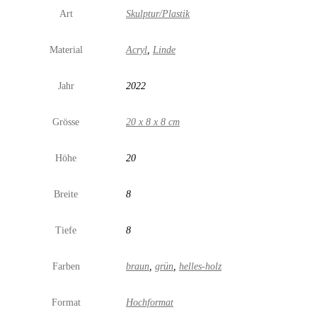
Art
Skulptur/Plastik
Material
Acryl
,
Linde
Jahr
2022
Grösse
20 x 8 x 8 cm
Höhe
20
Breite
8
Tiefe
8
Farben
braun
,
grün
,
helles-holz
Format
Hochformat