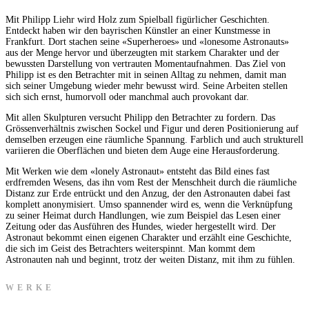
Mit Philipp Liehr wird Holz zum Spielball figürlicher Geschichten.
Entdeckt haben wir den bayrischen Künstler an einer Kunstmesse in
Frankfurt. Dort stachen seine «Superheroes» und «lonesome Astronauts»
aus der Menge hervor und überzeugten mit starkem Charakter und der
bewussten Darstellung von vertrauten Momentaufnahmen. Das Ziel von
Philipp ist es den Betrachter mit in seinen Alltag zu nehmen, damit man
sich seiner Umgebung wieder mehr bewusst wird. Seine Arbeiten stellen
sich sich ernst, humorvoll oder manchmal auch provokant dar.
Mit allen Skulpturen versucht Philipp den Betrachter zu fordern. Das
Grössenverhältnis zwischen Sockel und Figur und deren Positionierung auf
demselben erzeugen eine räumliche Spannung. Farblich und auch strukturell
variieren die Oberflächen und bieten dem Auge eine Herausforderung.
Mit Werken wie dem «lonely Astronaut» entsteht das Bild eines fast
erdfremden Wesens, das ihn vom Rest der Menschheit durch die räumliche
Distanz zur Erde entrückt und den Anzug, der den Astronauten dabei fast
komplett anonymisiert. Umso spannender wird es, wenn die Verknüpfung
zu seiner Heimat durch Handlungen, wie zum Beispiel das Lesen einer
Zeitung oder das Ausführen des Hundes, wieder hergestellt wird. Der
Astronaut bekommt einen eigenen Charakter und erzählt eine Geschichte,
die sich im Geist des Betrachters weiterspinnt. Man kommt dem
Astronauten nah und beginnt, trotz der weiten Distanz, mit ihm zu fühlen.
WERKE