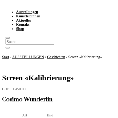
Ausstellungen
Künstler:innen
Aktuelles
Kontakt
Shop
Start
/
AUSSTELLUNGEN
/
Geschichten
/ Screen «Kalibrierung»
Screen «Kalibrierung»
CHF
1'450.00
Cosimo Wunderlin
Art
Bild