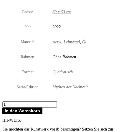
Grösse
60 x 60 cm
Jahr
2022
Material
Acryl
,
Leinwand
,
Öl
Rahmen
Ohne Rahmen
Format
Quadratisch
Serie/Edition
Mythen der Nachwelt
Screen
«Kalibrierung»
In den Warenkorb
Menge
HINWEIS:
Sie möchten das Kunstwerk vorab besichtigen? Setzen Sie sich zur