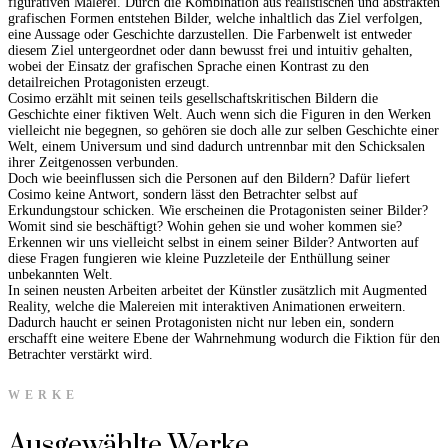
figurativen Malerei. Durch die Kombination aus realistischen und abstrakten
grafischen Formen entstehen Bilder, welche inhaltlich das Ziel verfolgen,
eine Aussage oder Geschichte darzustellen. Die Farbenwelt ist entweder
diesem Ziel untergeordnet oder dann bewusst frei und intuitiv gehalten,
wobei der Einsatz der grafischen Sprache einen Kontrast zu den
detailreichen Protagonisten erzeugt.
Cosimo erzählt mit seinen teils gesellschaftskritischen Bildern die
Geschichte einer fiktiven Welt. Auch wenn sich die Figuren in den Werken
vielleicht nie begegnen, so gehören sie doch alle zur selben Geschichte einer
Welt, einem Universum und sind dadurch untrennbar mit den Schicksalen
ihrer Zeitgenossen verbunden.
Doch wie beeinflussen sich die Personen auf den Bildern? Dafür liefert
Cosimo keine Antwort, sondern lässt den Betrachter selbst auf
Erkundungstour schicken. Wie erscheinen die Protagonisten seiner Bilder?
Womit sind sie beschäftigt? Wohin gehen sie und woher kommen sie?
Erkennen wir uns vielleicht selbst in einem seiner Bilder? Antworten auf
diese Fragen fungieren wie kleine Puzzleteile der Enthüllung seiner
unbekannten Welt.
In seinen neusten Arbeiten arbeitet der Künstler zusätzlich mit Augmented
Reality, welche die Malereien mit interaktiven Animationen erweitern.
Dadurch haucht er seinen Protagonisten nicht nur leben ein, sondern
erschafft eine weitere Ebene der Wahrnehmung wodurch die Fiktion für den
Betrachter verstärkt wird.
WERKE
Ausgewählte Werke