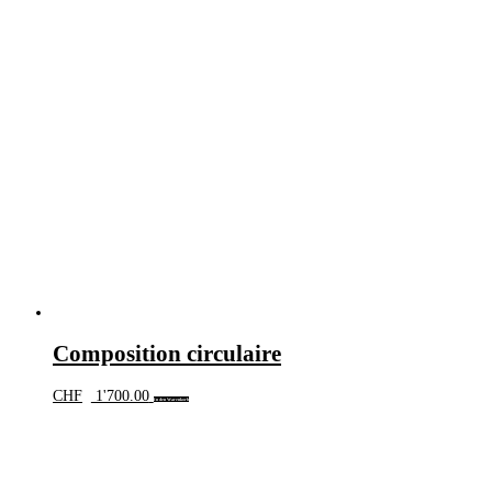
Composition circulaire
CHF
1'700.00
In den Warenkorb