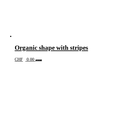
Organic shape with stripes
CHF
0.00
Weiterlesen