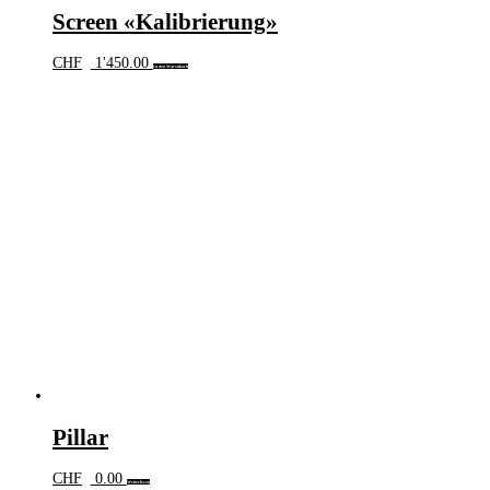
Screen «Kalibrierung»
CHF
1'450.00
In den Warenkorb
Pillar
CHF
0.00
Weiterlesen