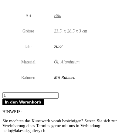
Art
Bild
Grösse
23.5. x 28.5 x 3 cm
Jahr
2023
Material
Öl
,
Aluminium
Rahmen
Mit Rahmen
I'd
walk
In den Warenkorb
with
you
HINWEIS:
Menge
Sie möchten das Kunstwerk vorab besichtigen? Setzen Sie sich zur
Vereinbarung eines Termins gerne mit uns in Verbindung:
hello@lakesidegallery.ch