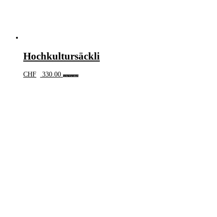
Hochkultursäckli
CHF
330.00
In den Warenkorb