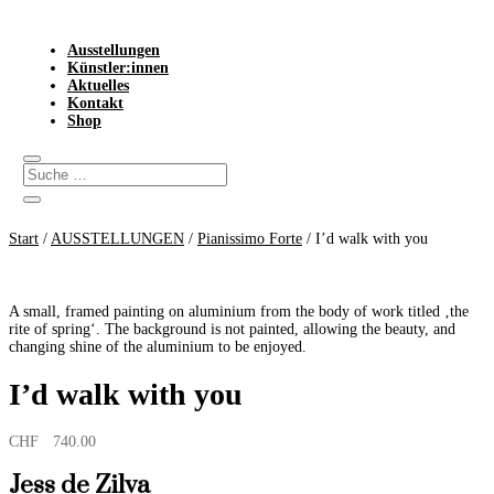
Ausstellungen
Künstler:innen
Aktuelles
Kontakt
Shop
Start
/
AUSSTELLUNGEN
/
Pianissimo Forte
/ I’d walk with you
A small, framed painting on aluminium from the body of work titled ‚the
rite of spring‘. The background is not painted, allowing the beauty, and
changing shine of the aluminium to be enjoyed.
I’d walk with you
CHF
740.00
Jess de Zilva