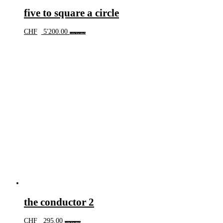
five to square a circle
CHF
5'200.00
In den Warenkorb
the conductor 2
CHF
295.00
In den Warenkorb