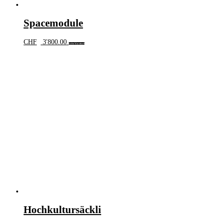
Spacemodule
CHF
3'800.00
In den Warenkorb
Hochkultursäckli