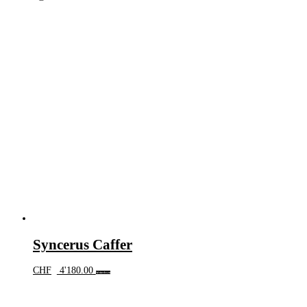
Syncerus Caffer
CHF
4'180.00
Weiterlesen