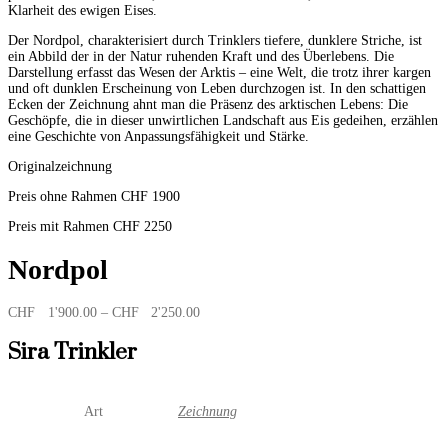
Klarheit des ewigen Eises.
Der Nordpol, charakterisiert durch Trinklers tiefere, dunklere Striche, ist
ein Abbild der in der Natur ruhenden Kraft und des Überlebens. Die
Darstellung erfasst das Wesen der Arktis – eine Welt, die trotz ihrer kargen
und oft dunklen Erscheinung von Leben durchzogen ist. In den schattigen
Ecken der Zeichnung ahnt man die Präsenz des arktischen Lebens: Die
Geschöpfe, die in dieser unwirtlichen Landschaft aus Eis gedeihen, erzählen
eine Geschichte von Anpassungsfähigkeit und Stärke.
Originalzeichnung
Preis ohne Rahmen CHF 1900
Preis mit Rahmen CHF 2250
Nordpol
Preisspanne:
CHF
1'900.00
–
CHF
2'250.00
CHF 1'900.00
bis
Sira Trinkler
CHF 2'250.00
Art
Zeichnung