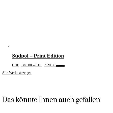
können
auf
der
Produktseite
gewählt
werden
Südpol – Print Edition
Preisspanne:
Dieses
CHF
340.00
–
CHF
920.00
Ausführung wählen
CHF 340.00
Produkt
Alle Werke anzeigen
bis
weist
CHF 920.00
mehrere
Varianten
auf.
Die
Optionen
Das könnte Ihnen auch gefallen
können
auf
der
Produktseite