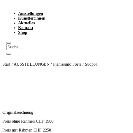
Ausstellungen
Künstler:innen
Aktuelles
Kontakt
Shop
Start
/
AUSSTELLUNGEN
/
Pianissimo Forte
/ Südpol
Originalzeichnung
Preis ohne Rahmen CHF 1900
Preis mit Rahmen CHF 2250