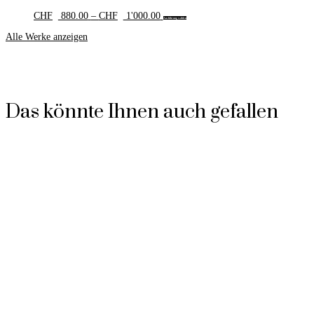
Preisspanne:
Dieses
CHF
880.00
–
CHF
1'000.00
Ausführung wählen
CHF 880.00
Produkt
Alle Werke anzeigen
bis
weist
CHF 1'000.00
mehrere
Varianten
auf.
Die
Optionen
Das könnte Ihnen auch gefallen
können
auf
der
Produktseite
gewählt
werden