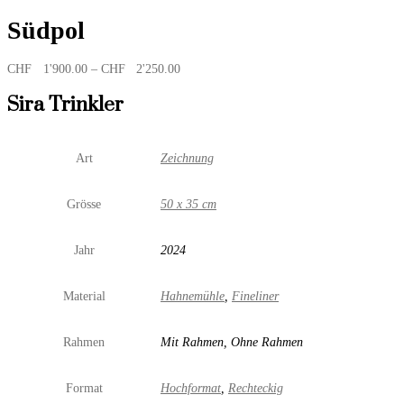
Südpol
Preisspanne:
CHF
1'900.00
–
CHF
2'250.00
CHF 1'900.00
bis
Sira Trinkler
CHF 2'250.00
Art
Zeichnung
Grösse
50 x 35 cm
Jahr
2024
Material
Hahnemühle
,
Fineliner
Rahmen
Mit Rahmen, Ohne Rahmen
Format
Hochformat
,
Rechteckig