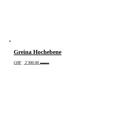
Greina Hochebene
CHF
2'300.00
In den Warenkorb