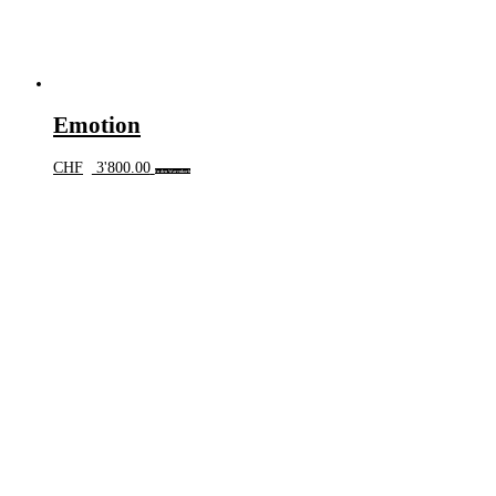
Emotion
CHF
3'800.00
In den Warenkorb