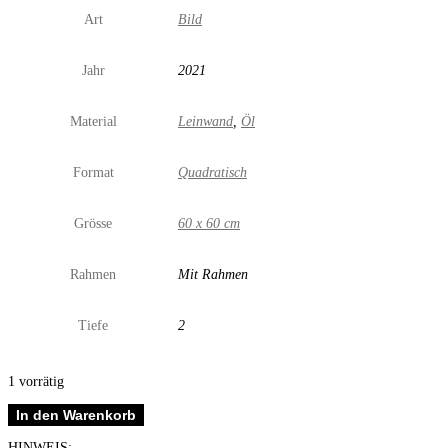
Art
Bild
Jahr
2021
Material
Leinwand
,
Öl
Format
Quadratisch
Grösse
60 x 60 cm
Rahmen
Mit Rahmen
Tiefe
2
1 vorrätig
Mystische
In den Warenkorb
Landschaft
Menge
HINWEIS: