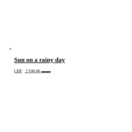
Sun on a rainy day
CHF
2'100.00
In den Warenkorb