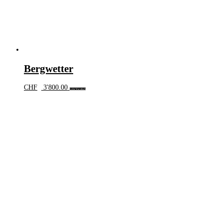
Bergwetter
CHF
3'800.00
In den Warenkorb