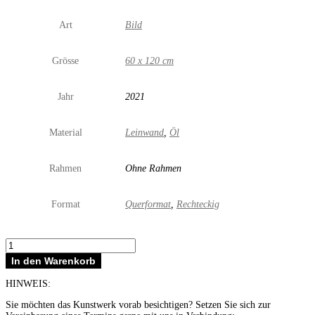
Art
Bild
Grösse
60 x 120 cm
Jahr
2021
Material
Leinwand
,
Öl
Rahmen
Ohne Rahmen
Format
Querformat
,
Rechteckig
Bachalpsee
mit
In den Warenkorb
Schreckhorn
Menge
HINWEIS:
Sie möchten das Kunstwerk vorab besichtigen? Setzen Sie sich zur