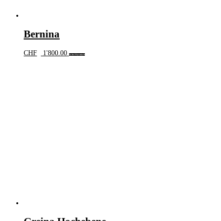
Bernina
CHF
1'800.00
In den Warenkorb