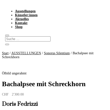
Ausstellungen
Künstler:innen
Aktuelles
Kontakt
Shop
Start
/
AUSSTELLUNGEN
/
Sonorus Silentium
/ Bachalpsee mit
Schreckhorn
Ölbild ungerahmt
Bachalpsee mit Schreckhorn
CHF
2'300.00
Doris Fedrizzi