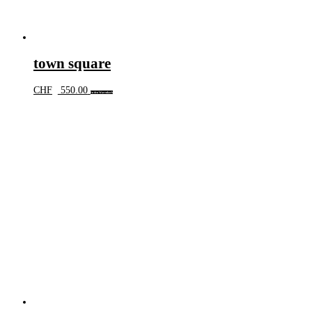
town square
CHF
550.00
In den Warenkorb