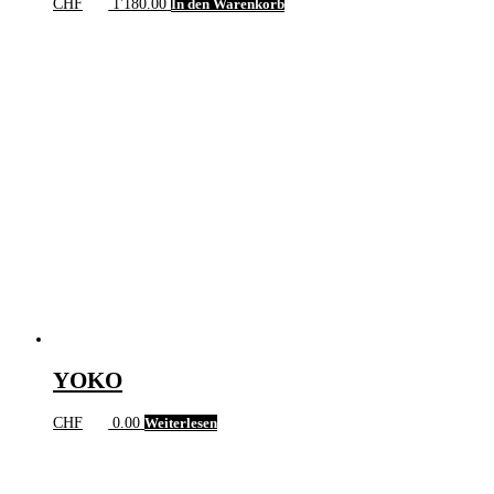
CHF
1'180.00
In den Warenkorb
YOKO
CHF
0.00
Weiterlesen