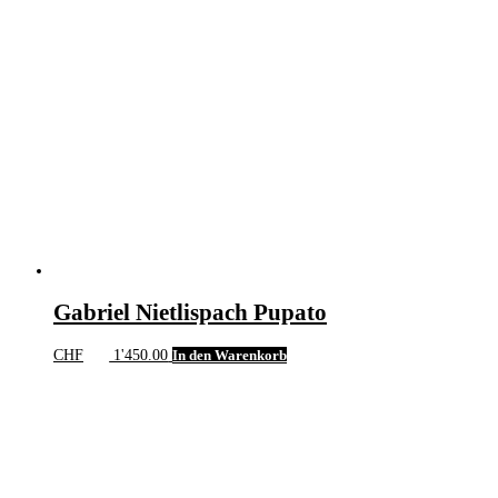
Gabriel Nietlispach Pupato
CHF
1'450.00
In den Warenkorb