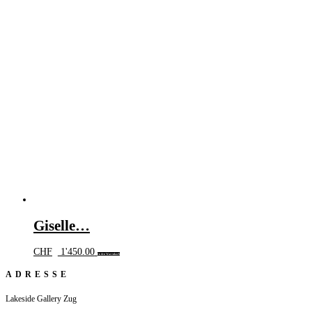
Giselle…
CHF
1'450.00
In den Warenkorb
ADRESSE
Lakeside Gallery Zug