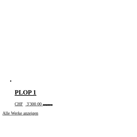
PLOP 1
CHF
3'300.00
In den Warenkorb
Alle Werke anzeigen