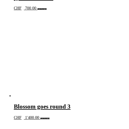
CHF
700.00
In den Warenkorb
Blossom goes round 3
CHF
1'400.00
In den Warenkorb