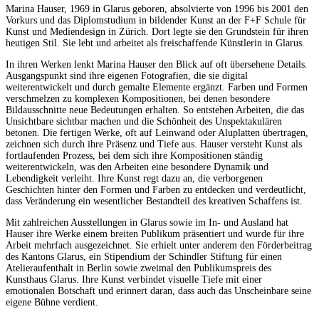
Marina Hauser, 1969 in Glarus geboren, absolvierte von 1996 bis 2001 den
Vorkurs und das Diplomstudium in bildender Kunst an der F+F Schule für
Kunst und Mediendesign in Zürich. Dort legte sie den Grundstein für ihren
heutigen Stil. Sie lebt und arbeitet als freischaffende Künstlerin in Glarus.
In ihren Werken lenkt Marina Hauser den Blick auf oft übersehene Details.
Ausgangspunkt sind ihre eigenen Fotografien, die sie digital
weiterentwickelt und durch gemalte Elemente ergänzt. Farben und Formen
verschmelzen zu komplexen Kompositionen, bei denen besondere
Bildausschnitte neue Bedeutungen erhalten. So entstehen Arbeiten, die das
Unsichtbare sichtbar machen und die Schönheit des Unspektakulären
betonen. Die fertigen Werke, oft auf Leinwand oder Aluplatten übertragen,
zeichnen sich durch ihre Präsenz und Tiefe aus. Hauser versteht Kunst als
fortlaufenden Prozess, bei dem sich ihre Kompositionen ständig
weiterentwickeln, was den Arbeiten eine besondere Dynamik und
Lebendigkeit verleiht. Ihre Kunst regt dazu an, die verborgenen
Geschichten hinter den Formen und Farben zu entdecken und verdeutlicht,
dass Veränderung ein wesentlicher Bestandteil des kreativen Schaffens ist.
Mit zahlreichen Ausstellungen in Glarus sowie im In- und Ausland hat
Hauser ihre Werke einem breiten Publikum präsentiert und wurde für ihre
Arbeit mehrfach ausgezeichnet. Sie erhielt unter anderem den Förderbeitrag
des Kantons Glarus, ein Stipendium der Schindler Stiftung für einen
Atelieraufenthalt in Berlin sowie zweimal den Publikumspreis des
Kunsthaus Glarus. Ihre Kunst verbindet visuelle Tiefe mit einer
emotionalen Botschaft und erinnert daran, dass auch das Unscheinbare seine
eigene Bühne verdient.