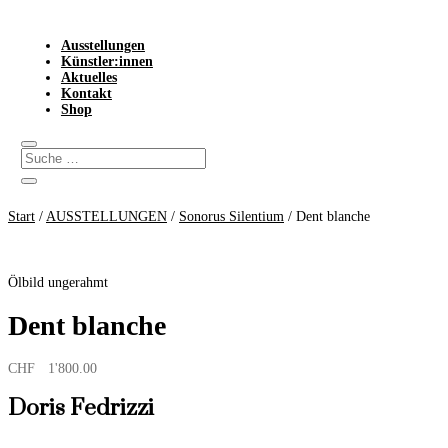
Ausstellungen
Künstler:innen
Aktuelles
Kontakt
Shop
Start
/
AUSSTELLUNGEN
/
Sonorus Silentium
/ Dent blanche
Ölbild ungerahmt
Dent blanche
CHF
1'800.00
Doris Fedrizzi