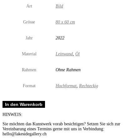
Art
Bild
Grösse
80 x 60 cm
Jahr
2022
Material
Leinwand
,
Öl
Rahmen
Ohne Rahmen
Format
Hochformat
,
Rechteckig
Dent
In den Warenkorb
blanche
Menge
HINWEIS:
Sie möchten das Kunstwerk vorab besichtigen? Setzen Sie sich zur
Vereinbarung eines Termins gerne mit uns in Verbindung:
hello@lakesidegallery.ch