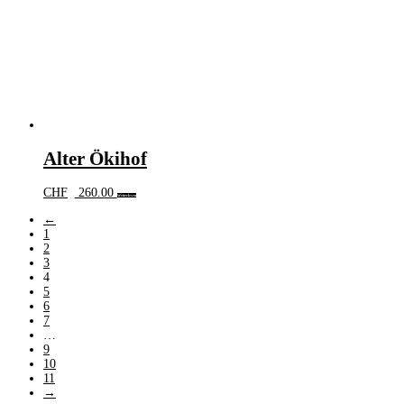
Alter Ökihof
CHF
260.00
Weiterlesen
←
1
2
3
4
5
6
7
…
9
10
11
→