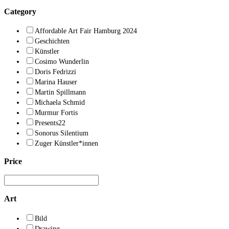
Category
Affordable Art Fair Hamburg 2024
Geschichten
Künstler
Cosimo Wunderlin
Doris Fedrizzi
Marina Hauser
Martin Spillmann
Michaela Schmid
Murmur Fortis
Presents22
Sonorus Silentium
Zuger Künstler*innen
Price
Art
Bild
Drawing