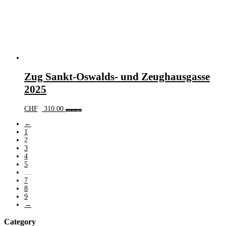
Zug Sankt-Oswalds- und Zeughausgasse
2025
CHF
310.00
In den Warenkorb
←
1
2
3
4
5
…
7
8
9
→
Category