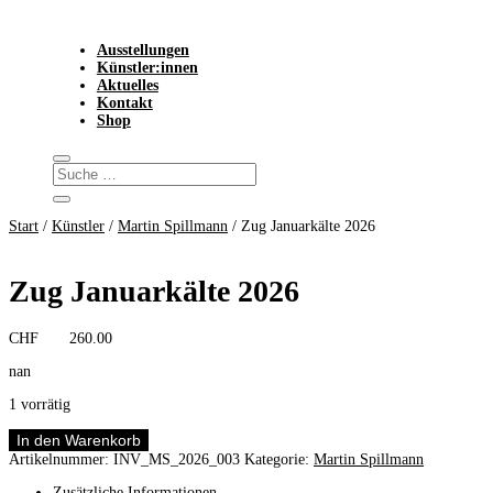
Ausstellungen
Künstler:innen
Aktuelles
Kontakt
Shop
Start
/
Künstler
/
Martin Spillmann
/ Zug Januarkälte 2026
Zug Januarkälte 2026
CHF
260.00
nan
1 vorrätig
Zug
In den Warenkorb
Januarkälte
Artikelnummer:
INV_MS_2026_003
Kategorie:
Martin Spillmann
2026
Menge
Zusätzliche Informationen