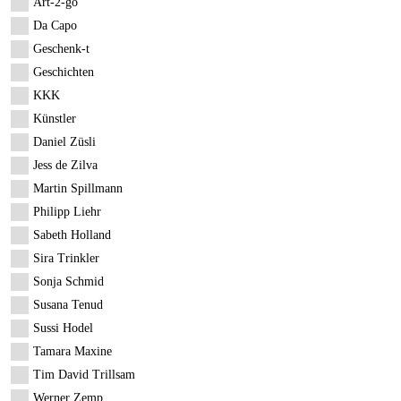
Art-2-go
Da Capo
Geschenk-t
Geschichten
KKK
Künstler
Daniel Züsli
Jess de Zilva
Martin Spillmann
Philipp Liehr
Sabeth Holland
Sira Trinkler
Sonja Schmid
Susana Tenud
Sussi Hodel
Tamara Maxine
Tim David Trillsam
Werner Zemp