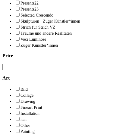
Presents22
Presents23
Selected Crescendo
Skulpturen : Zuger Künstler*innen
Strich für Strich VZ
Träume und andere Realitäten
Voci Luminose
Zuger Künstler*innen
Price
Art
Bild
Collage
Drawing
Fineart Print
Installation
nan
Other
Painting