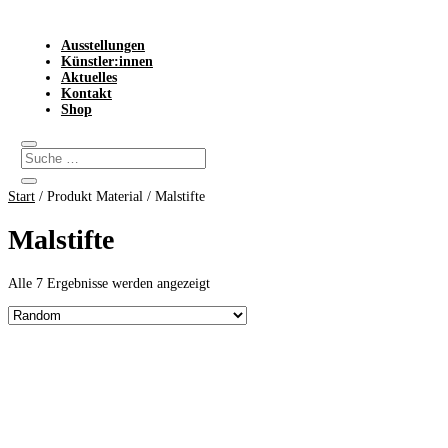
Ausstellungen
Künstler:innen
Aktuelles
Kontakt
Shop
Start
/ Produkt Material / Malstifte
Malstifte
Alle 7 Ergebnisse werden angezeigt