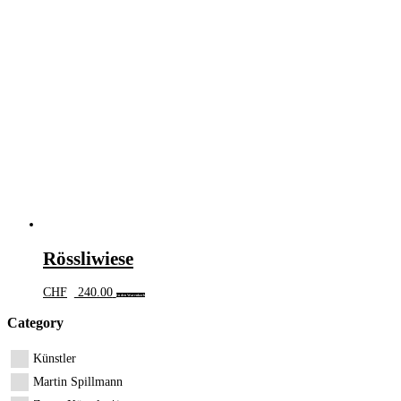
Rössliwiese
CHF
240.00
In den Warenkorb
Category
Künstler
Martin Spillmann