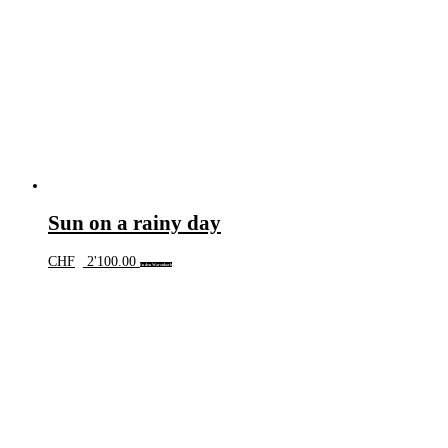
Sun on a rainy day
CHF
2'100.00
In den Warenkorb