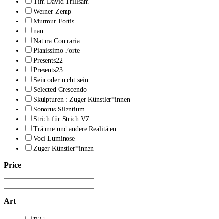
Tim David Trillsam
Werner Zemp
Murmur Fortis
nan
Natura Contraria
Pianissimo Forte
Presents22
Presents23
Sein oder nicht sein
Selected Crescendo
Skulpturen : Zuger Künstler*innen
Sonorus Silentium
Strich für Strich VZ
Träume und andere Realitäten
Voci Luminose
Zuger Künstler*innen
Price
Art