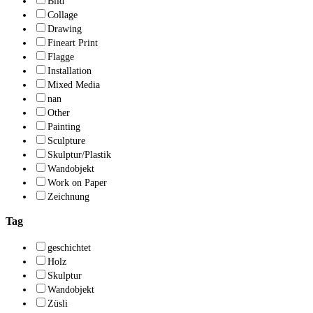
Bild
Collage
Drawing
Fineart Print
Flagge
Installation
Mixed Media
nan
Other
Painting
Sculpture
Skulptur/Plastik
Wandobjekt
Work on Paper
Zeichnung
Tag
geschichtet
Holz
Skulptur
Wandobjekt
Züsli