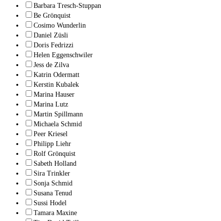
Barbara Tresch-Stuppan
Be Grönquist
Cosimo Wunderlin
Daniel Züsli
Doris Fedrizzi
Helen Eggenschwiler
Jess de Zilva
Katrin Odermatt
Kerstin Kubalek
Marina Hauser
Marina Lutz
Martin Spillmann
Michaela Schmid
Peer Kriesel
Philipp Liehr
Rolf Grönquist
Sabeth Holland
Sira Trinkler
Sonja Schmid
Susana Tenud
Sussi Hodel
Tamara Maxine