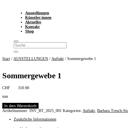
Ausstellungen
Künstler:innen
Aktuelles
Kontakt
Shop
Start
/
AUSSTELLUNGEN
/
Auftakt
/ Sommergewebe 1
Sommergewebe 1
CHF
310.00
nan
Sommergewebe
In den Warenkorb
1
Artikelnummer:
INV_BT_2025_001
Kategorien:
Auftakt
,
Barbara Tresch-St
Menge
Zusätzliche Informationen