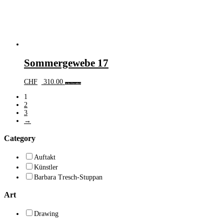
Sommergewebe 17
CHF
310.00
In den Warenkorb
1
2
3
→
Category
Auftakt
Künstler
Barbara Tresch-Stuppan
Art
Drawing