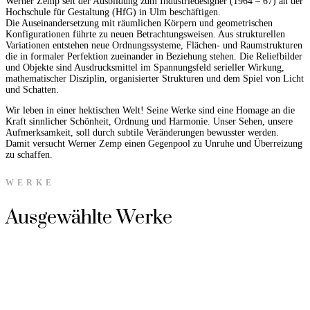
Werner Zemp seit der Ausbildung zum Industriedesigner (1964 – 67) an der
Hochschule für Gestaltung (HfG) in Ulm beschäftigen.
Die Auseinandersetzung mit räumlichen Körpern und geometrischen
Konfigurationen führte zu neuen Betrachtungsweisen. Aus strukturellen
Variationen entstehen neue Ordnungssysteme, Flächen- und Raumstrukturen
die in formaler Perfektion zueinander in Beziehung stehen. Die Reliefbilder
und Objekte sind Ausdrucksmittel im Spannungsfeld serieller Wirkung,
mathematischer Disziplin, organisierter Strukturen und dem Spiel von Licht
und Schatten.
Wir leben in einer hektischen Welt! Seine Werke sind eine Homage an die
Kraft sinnlicher Schönheit, Ordnung und Harmonie. Unser Sehen, unsere
Aufmerksamkeit, soll durch subtile Veränderungen bewusster werden.
Damit versucht Werner Zemp einen Gegenpool zu Unruhe und Überreizung
zu schaffen.
WERKE
Ausgewählte Werke