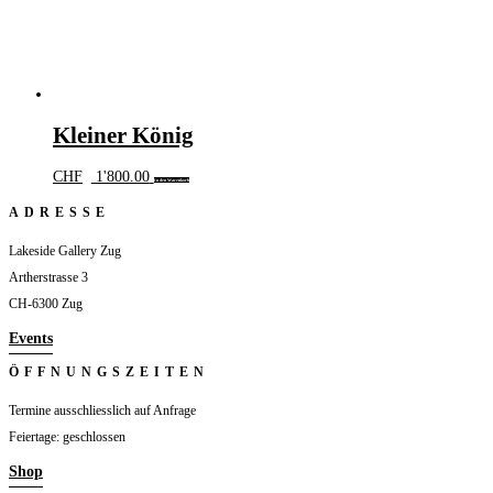
Kleiner König
CHF
1'800.00
In den Warenkorb
ADRESSE
Lakeside Gallery Zug
Artherstrasse 3
CH-6300 Zug
Events
ÖFFNUNGSZEITEN
Termine ausschliesslich auf Anfrage
Feiertage: geschlossen
Shop