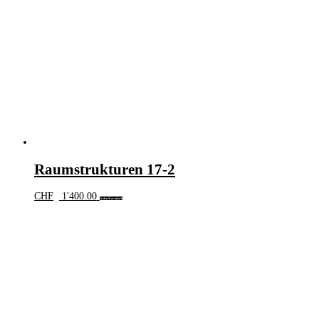
Raumstrukturen 17-2
CHF
1'400.00
In den Warenkorb