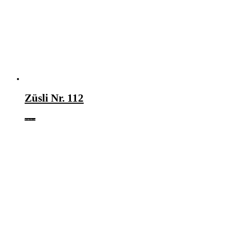
Züsli Nr. 112
Weiterlesen