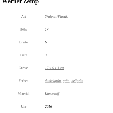
Werner Zemp
Art
Skulptur/Plastik
Höhe
17
Breite
6
Tiefe
3
Grösse
17 x 6 x 3 cm
Farben
dunkelgrün
,
grün
,
hellgrün
Material
Kunststoff
Jahr
2016