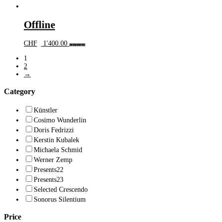
Offline
CHF
1'400.00
In den Warenkorb
1
2
→
Category
Künstler
Cosimo Wunderlin
Doris Fedrizzi
Kerstin Kubalek
Michaela Schmid
Werner Zemp
Presents22
Presents23
Selected Crescendo
Sonorus Silentium
Price