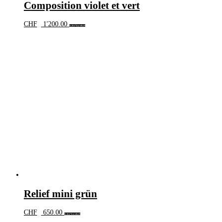
Composition violet et vert
CHF
1'200.00
In den Warenkorb
Relief mini grün
CHF
650.00
In den Warenkorb