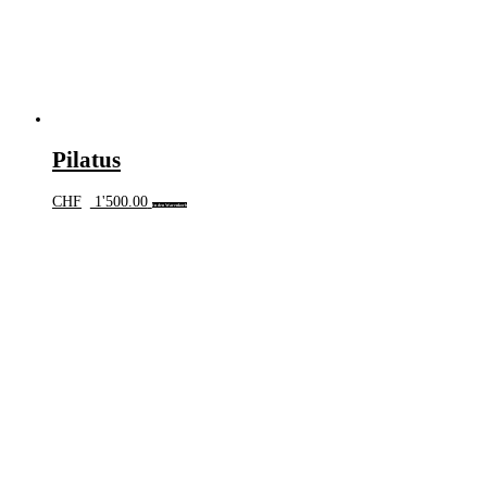
Pilatus
CHF
1'500.00
In den Warenkorb