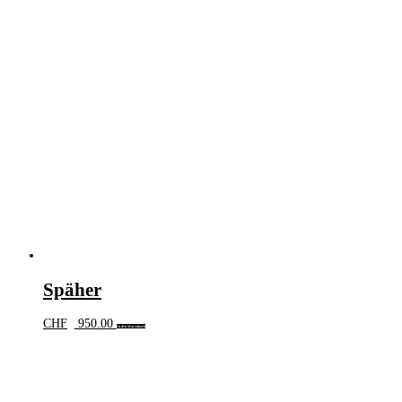
Späher
CHF
950.00
In den Warenkorb