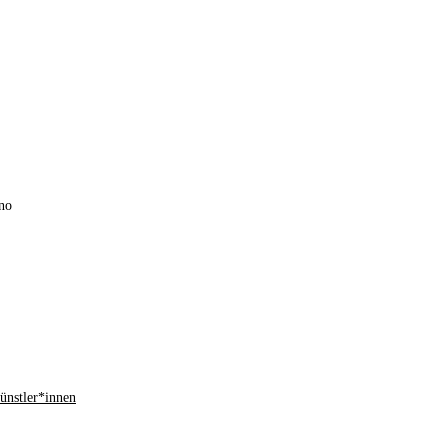
no
ünstler*innen